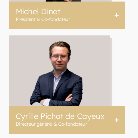
Michel Dinet
Président & Co-fondateur
Cyrille Pichot de Cayeux
Directeur général & Co-fondateur