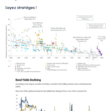
S
oyez stratèges !